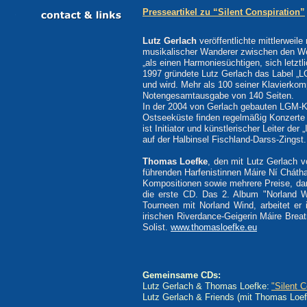
Presseartikel zu “Silent Conspiration”
Lutz Gerlach
veröffentlichte mittlerweil
musikalischer Wanderer zwischen den Welt
„als einen Harmoniesüchtigen, sich letztl
1997 gründete Lutz Gerlach das Label „LG
und wird. Mehr als 100 seiner Klavierkom
Notengesamtausgabe von 140 Seiten.
In der 2004 von Gerlach gebauten LGM-Kl
Ostseeküste finden regelmäßig Konzerte 
ist Initiator und künstlerischer Leiter der
auf der Halbinsel Fischland-Darss-Zings
Thomas Loefke
, den mit Lutz Gerlach v
führenden Harfenistinnen Máire Ní Chátha
Kompositionen sowie mehrere Preise, daru
die erste CD. Das 2. Album "Norland W
Tourneen mit Norland Wind, arbeitet er
irischen Riverdance-Geigerin Máire Breat
Solist.
www.thomasloefke.eu
Gemeinsame CDs:
Lutz Gerlach & Thomas Loefke:
"Silent C
Lutz Gerlach & Friends (mit Thomas Loef